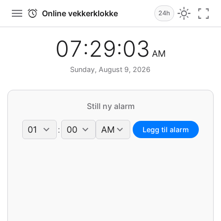
menu
light_mode
fullscreen
alarm
Online vekkerklokke
24h
07
:
29
:
03
AM
Sunday, August 9, 2026
Still ny alarm
:
Legg til alarm