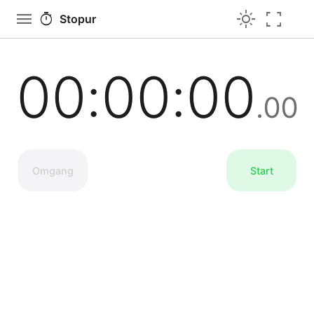
menu
light_mode
fullscreen
timer
Stopur
00
:
00
:
00
.
00
Omgang
Start