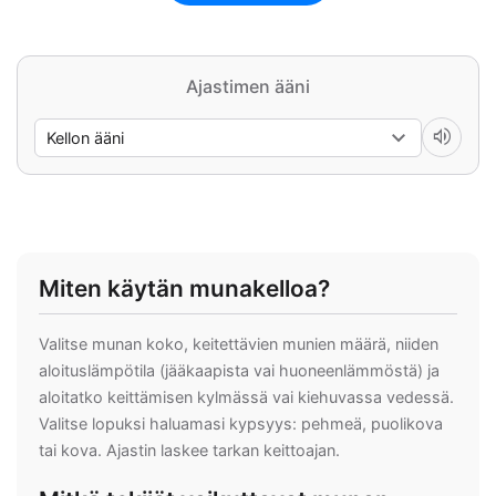
Ajastimen ääni
volume_up
Miten käytän munakelloa?
Valitse munan koko, keitettävien munien määrä, niiden
aloituslämpötila (jääkaapista vai huoneenlämmöstä) ja
aloitatko keittämisen kylmässä vai kiehuvassa vedessä.
Valitse lopuksi haluamasi kypsyys: pehmeä, puolikova
tai kova. Ajastin laskee tarkan keittoajan.