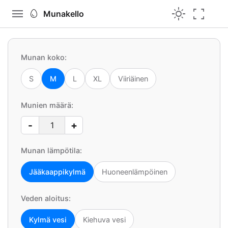
menu
light_mode
fullscreen
egg
Munakello
Munan koko:
S
M
L
XL
Viiriäinen
Munien määrä:
-
+
Munan lämpötila:
Jääkaappikylmä
Huoneenlämpöinen
Veden aloitus:
Kylmä vesi
Kiehuva vesi