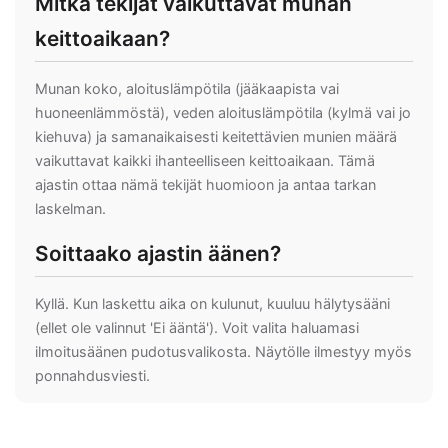
Mitkä tekijät vaikuttavat munan
keittoaikaan?
Munan koko, aloituslämpötila (jääkaapista vai
huoneenlämmöstä), veden aloituslämpötila (kylmä vai jo
kiehuva) ja samanaikaisesti keitettävien munien määrä
vaikuttavat kaikki ihanteelliseen keittoaikaan. Tämä
ajastin ottaa nämä tekijät huomioon ja antaa tarkan
laskelman.
Soittaako ajastin äänen?
Kyllä. Kun laskettu aika on kulunut, kuuluu hälytysääni
(ellet ole valinnut 'Ei ääntä'). Voit valita haluamasi
ilmoitusäänen pudotusvalikosta. Näytölle ilmestyy myös
ponnahdusviesti.