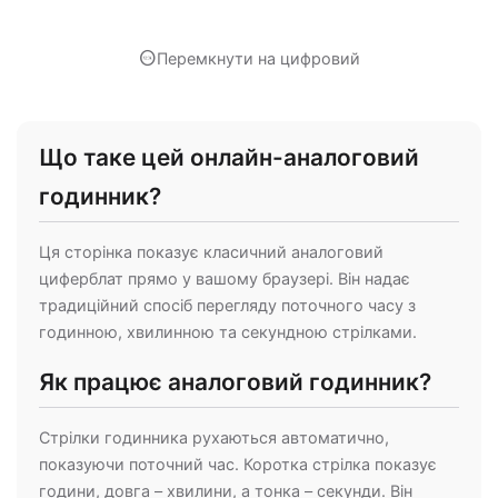
nest_clock_farsight_digital
Перемкнути на цифровий
Що таке цей онлайн-аналоговий
годинник?
Ця сторінка показує класичний аналоговий
циферблат прямо у вашому браузері. Він надає
традиційний спосіб перегляду поточного часу з
годинною, хвилинною та секундною стрілками.
Як працює аналоговий годинник?
Стрілки годинника рухаються автоматично,
показуючи поточний час. Коротка стрілка показує
години, довга – хвилини, а тонка – секунди. Він