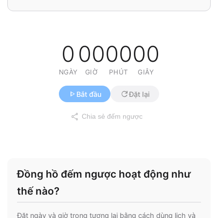
0
00
00
00
NGÀY
GIỜ
PHÚT
GIÂY
play_arrow
refresh
Bắt đầu
Đặt lại
share
Chia sẻ đếm ngược
Đồng hồ đếm ngược hoạt động như
thế nào?
Đặt ngày và giờ trong tương lai bằng cách dùng lịch và