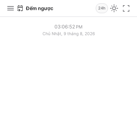
menu
light_mode
fullscreen
event_upcoming
Đếm ngược
24h
03
:
06
:
52
PM
Chủ Nhật, 9 tháng 8, 2026