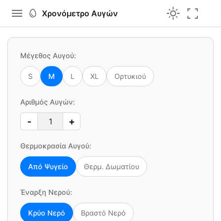
menu
light_mode
fullscreen
egg
Χρονόμετρο Αυγών
Μέγεθος Αυγού:
S
M
L
XL
Ορτυκιού
Αριθμός Αυγών:
-
+
Θερμοκρασία Αυγού:
Από Ψυγείο
Θερμ. Δωματίου
Έναρξη Νερού:
Κρύο Νερό
Βραστό Νερό