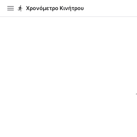
menu
directions_run
Χρονόμετρο Κινήτρου