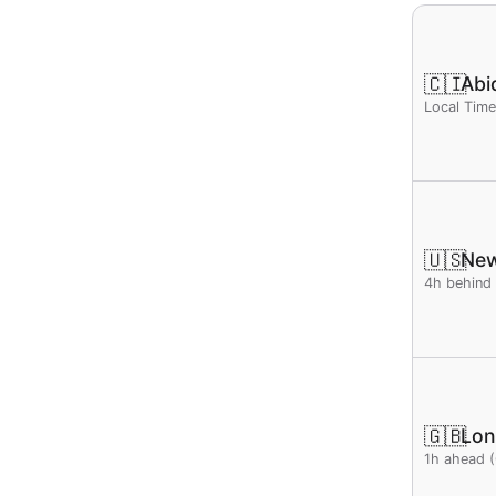
🇨🇮
Abi
Local Tim
🇺🇸
New
4h behind
🇬🇧
Lo
1h ahead 