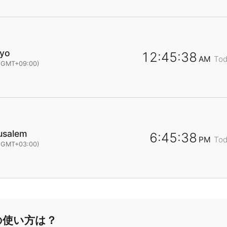
yo
12:45:38
AM
To
(GMT+09:00)
usalem
6:45:38
PM
To
(GMT+03:00)
の使い方は？