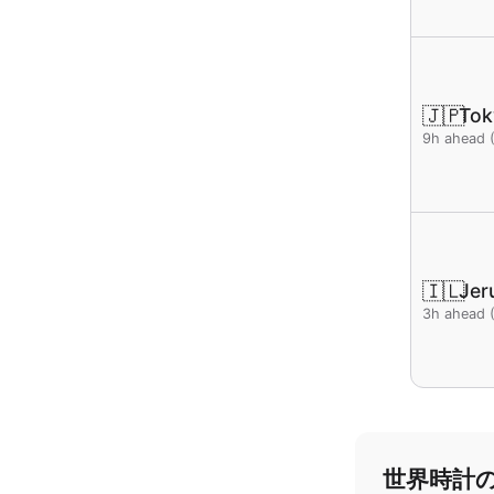
🇯🇵
Tok
9h ahead 
🇮🇱
Jer
3h ahead 
世界時計