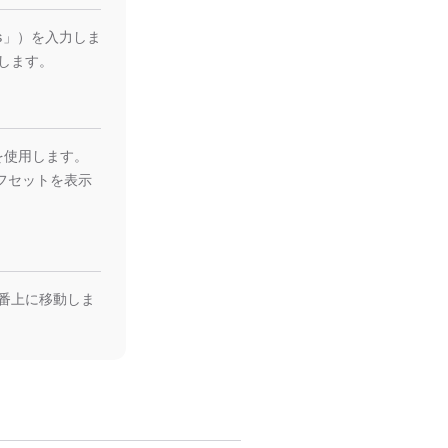
is」）を入力しま
します。
リを使用します。
オフセットを表示
番上に移動しま