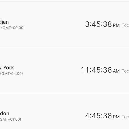
djan
3:45:38
PM
To
e (GMT+00:00)
 York
11:45:38
AM
To
 (GMT-04:00)
ndon
4:45:38
PM
To
(GMT+01:00)