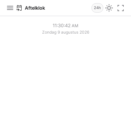
menu
light_mode
fullscreen
event_upcoming
Aftelklok
24h
11
:
30
:
42
AM
Zondag 9 augustus 2026