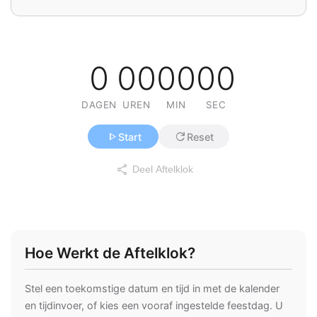
0
00
00
00
DAGEN
UREN
MIN
SEC
play_arrow
refresh
Start
Reset
share
Deel Aftelklok
Hoe Werkt de Aftelklok?
Stel een toekomstige datum en tijd in met de kalender
en tijdinvoer, of kies een vooraf ingestelde feestdag. U