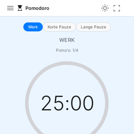
menu
light_mode
fullscreen
hourglass_top
Pomodoro
Werk
Korte Pauze
Lange Pauze
WERK
Pomo's: 1/4
25:00