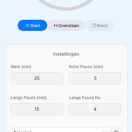
play_arrow
skip_next
refresh
Start
Overslaan
Reset
Instellingen
Werk (min)
Korte Pauze (min)
Lange Pauze (min)
Lange Pauze Na